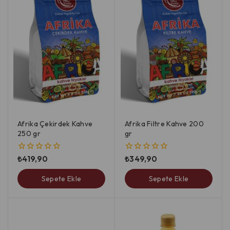
Afrika Çekirdek Kahve
Afrika Filtre Kahve 200
250 gr
gr
₺
419,90
₺
349,90
0
0
5
5
üzerinden
üzerinden
Sepete Ekle
Sepete Ekle