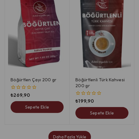
Böğürtlen Çayı 200 gr
Böğürtlenli Türk Kahvesi
200 gr
₺
269,90
0
5
₺
199,90
0
üzerinden
5
Sepete Ekle
üzerinden
Sepete Ekle
Daha Fazla Yükle