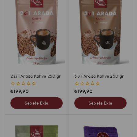
2’si 1 Arada Kahve 250 gr
3’ü 1 Arada Kahve 250 gr
₺
199,90
₺
199,90
0
0
5
5
üzerinden
üzerinden
Sepete Ekle
Sepete Ekle