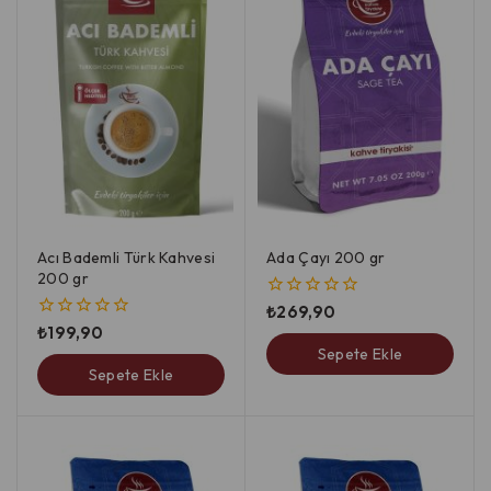
Acı Bademli Türk Kahvesi
Ada Çayı 200 gr
200 gr
₺
269,90
0
5
₺
199,90
0
üzerinden
5
Sepete Ekle
üzerinden
Sepete Ekle