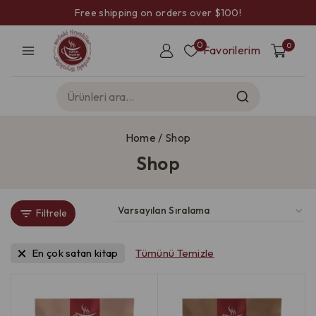
Free shipping on orders over $100!
0
0
Favorilerim
Home
/
Shop
Shop
Filtrele
En çok satan kitap
Tümünü Temizle