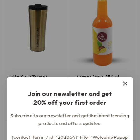
Altın Çelik Termos –
Ananas Şurup 750 ml
500ml
₺
399,90
0
Join our newsletter and get
5
₺
869,90
0
20% off your first order
üzerinden
5
Sepete Ekle
üzerinden
Devamını Oku
Subscribe to our newsletter and get the latest trending
products and offers updates.
[contact-form-7 id="20d0541" title="WelcomePopup