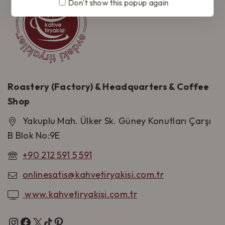
Don't show this popup again
Roastery (Factory) & Headquarters & Coffee
Shop
Yakuplu Mah. Ülker Sk. Güney Konutları Çarşı
B Blok No:9E
+90 212 591 5 591
onlinesatis@kahvetiryakisi.com.tr
www.kahvetiryakisi.com.tr