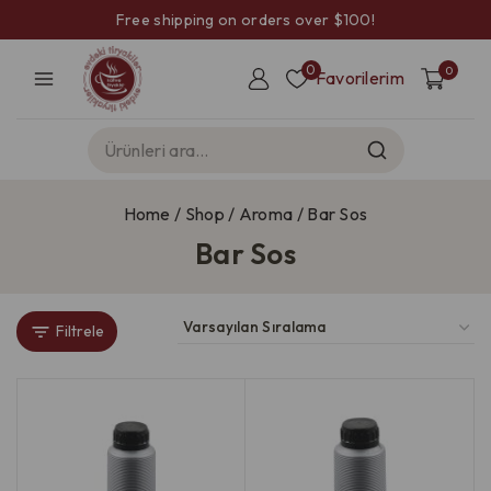
Free shipping on orders over $100!
0
0
Favorilerim
Home
/
Shop
/
Aroma
/
Bar Sos
Bar Sos
Filtrele