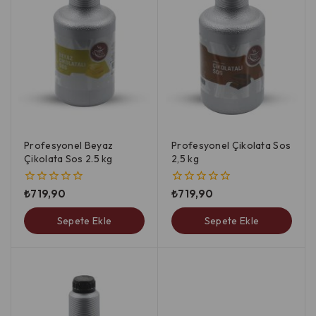
Profesyonel Beyaz
Profesyonel Çikolata Sos
Çikolata Sos 2.5 kg
2,5 kg
₺
719,90
₺
719,90
0
0
5
5
üzerinden
üzerinden
Sepete Ekle
Sepete Ekle