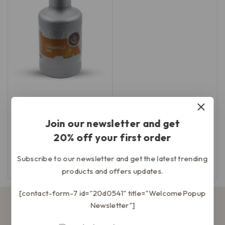
Profesyonel Karamel Sos
2.5 kg
Join our newsletter and get
20% off your first order
₺
719,90
0
5
üzerinden
Subscribe to our newsletter and get the latest trending
Sepete Ekle
products and offers updates.
[contact-form-7 id="20d0541" title="WelcomePopup
Newsletter"]