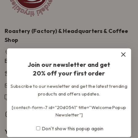
Roastery (Factory) & Headquarters & Coffee
Shop
Yakuplu Mah. Ülker Sk. Güney Konutları Çarşı
B Blok No:9E
Join our newsletter and get
20% off your first order
+90 212 591 5 591
onlinesatis@kahvetiryakisi.com.tr
Subscribe to our newsletter and get the latest trending
products and offers updates.
www.kahvetiryakisi.com.tr
[contact-form-7 id="20d0541" title="WelcomePopup
Newsletter"]
Don't show this popup again
Yardım